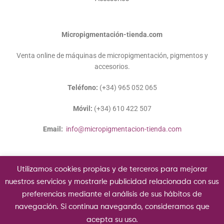
Micropigmentación-tienda.com
Venta online de máquinas de micropigmentación, pigmentos y
accesorios.
Teléfono:
(+34) 965 052 065
Móvil:
(+34) 610 422 507
Email:
info@micropigmentacion-tienda.com
Utilizamos cookies propias y de terceros para mejorar
nuestros servicios y mostrarle publicidad relacionada con sus
preferencias mediante el análisis de sus hábitos de
Copyright © 2020 Micropigmentación-tienda.com.
navegación. Si continua navegando, consideramos que
acepta su uso.