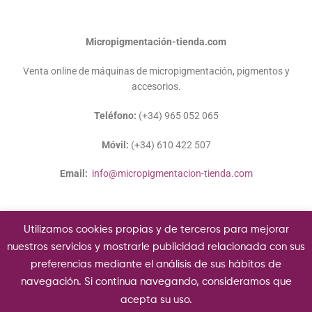
Micropigmentación-tienda.com
Venta online de máquinas de micropigmentación, pigmentos y
accesorios.
Teléfono:
(+34) 965 052 065
Móvil:
(+34) 610 422 507
Email:
info@micropigmentacion-tienda.com
Utilizamos cookies propias y de terceros para mejorar
nuestros servicios y mostrarle publicidad relacionada con sus
preferencias mediante el análisis de sus hábitos de
Copyright © 2020 Micropigmentación-tienda.com.
navegación. Si continua navegando, consideramos que
acepta su uso.