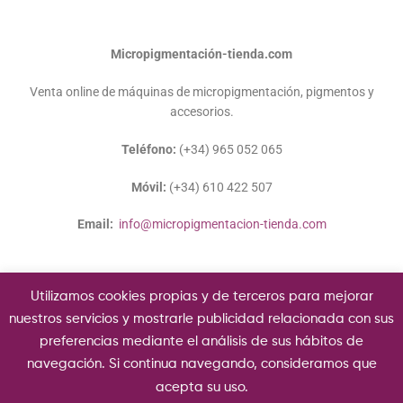
Micropigmentación-tienda.com
Venta online de máquinas de micropigmentación, pigmentos y
accesorios.
Teléfono:
(+34) 965 052 065
Móvil:
(+34) 610 422 507
Email:
info@micropigmentacion-tienda.com
Utilizamos cookies propias y de terceros para mejorar
nuestros servicios y mostrarle publicidad relacionada con sus
preferencias mediante el análisis de sus hábitos de
Copyright © 2020 Micropigmentación-tienda.com.
navegación. Si continua navegando, consideramos que
acepta su uso.