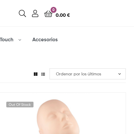
0
0.00
€
Touch
Accesorios
Out Of Stock