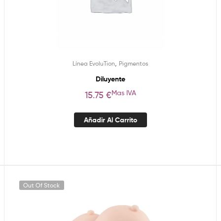
,
Línea EvoluTion
Pigmentos
Diluyente
Mas IVA
15.75
€
Añadir Al Carrito
Out Of Stock