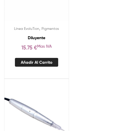
,
Línea EvoluTion
Pigmentos
Diluyente
Mas IVA
15.75
€
Añadir Al Carrito