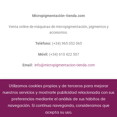
Micropigmentación-tienda.com
Venta online de máquinas de micropigmentación, pigmentos y
accesorios.
Teléfono:
(+34) 965 052 065
Móvil:
(+34) 610 422 507
Email:
info@micropigmentacion-tienda.com
Utilizamos cookies propias y de terceros para mejorar
nuestros servicios y mostrarle publicidad relacionada con sus
preferencias mediante el análisis de sus hábitos de
Copyright © 2020 Micropigmentación-tienda.com.
navegación. Si continua navegando, consideramos que
acepta su uso.