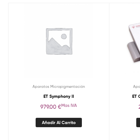
Aparatos Micropigmentación
Apa
ET Symphony II
ET 
Mas IVA
979.00
€
Añadir Al Carrito