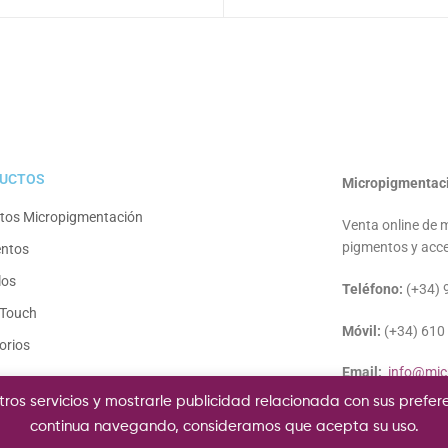
UCTOS
Micropigmentac
tos Micropigmentación
Venta online de 
pigmentos y acce
ntos
los
Teléfono:
(+34) 
Touch
Móvil:
(+34) 610
orios
Email:
info@mic
ros servicios y mostrarle publicidad relacionada con sus prefer
continua navegando, consideramos que acepta su uso.
Terminos y Condiciones
Política de Pri