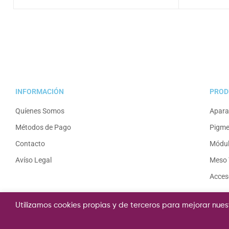
INFORMACIÓN
PROD
Quíenes Somos
Apara
Métodos de Pago
Pigme
Contacto
Módu
Avíso Legal
Meso 
Acces
Utilizamos cookies propias y de terceros para mejorar nuest
Copyright © 2020 Micropigmentación-tienda.com.