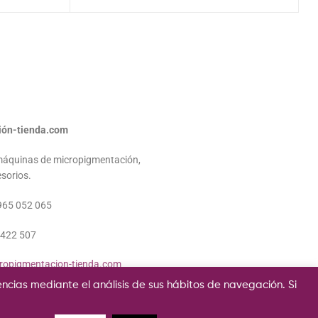
ión-tienda.com
máquinas de micropigmentación,
sorios.
965 052 065
 422 507
ropigmentacion-tienda.com
encias mediante el análisis de sus hábitos de navegación. Si
vacidad
Política de Cookies