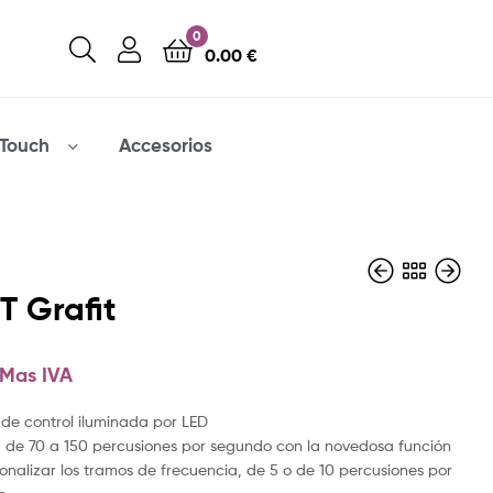
0
0.00
€
Touch
Accesorios
T Grafit
960.00
2,215.00
€
€
Mas IVA
Mas IVA
Mas IVA
de control iluminada por LED
 de 70 a 150 percusiones por segundo con la novedosa función
onalizar los tramos de frecuencia, de 5 o de 10 percusiones por