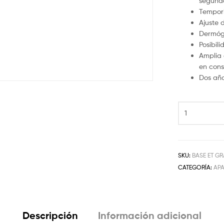
segund
Tempori
Ajuste 
Dermógr
Posibil
Amplia 
en cons
Dos año
SKU:
BASE ET GR
CATEGORÍA:
AP
Descripción
Información adicional